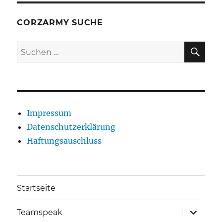
CORZARMY SUCHE
SU
Suche
nach:
Impressum
Datenschutzerklärung
Haftungsauschluss
Startseite
Unterme
Teamspeak
anzeigen